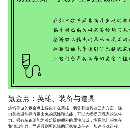
氪金点：英雄、装备与道具
烧钱手游的氪金点主要集中在英雄、装备和道具这三大方面。强
力英雄通常拥有更出色的属性和技能，可以大幅提升玩家的战斗
力。稀有装备则能为英雄提供额外的属性加成，增强他们的生存
和输出能力。而道具则可以辅助玩家完成任务、加速游戏进程。