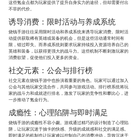
这些氪金点都为玩家提供了提升自身实力的途径，但却需要付出
不菲的代价。
诱导消费：限时活动与养成系统
烧钱手游往往采用限时活动和养成系统来诱导玩家消费。限时活
动提供获取稀有英雄或装备的机会，但是这些活动通常时间有
限，错过即失。而养成系统则要求玩家持续投入资源培养自己的
英雄和装备，以获得更强大的战斗力。这些机制不断刺激玩家的
消费欲望，促使他们投入更多的资金。
社交元素：公会与排行榜
社交元素在烧钱手游中也扮演着重要的角色。玩家可以通过加入
公会与其他玩家交流合作，共同参与游戏活动。排行榜系统将玩
家的战斗力和成就进行排名，激发了玩家的竞争性和攀比心，进
一步推动了氪金行为。
成瘾性：心理陷阱与即时满足
烧钱手游的成瘾性不容小觑。游戏通过精巧的设计制造了心理陷
阱，让玩家沉迷于抽卡的快感、升级的成就感和社交的满足感。
即时满足的机制也让玩家难以控制自己的消费冲动，导致沉迷于