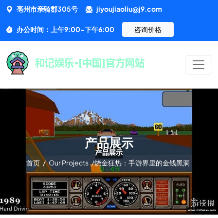
亳州市亲骑郡305号
jiyoujiaoliu@j9.com
办公时间：上午9:00-下午6:00
咨询价格
产品展示
首页
/
Our Projects
/
烧金狂热：手游界里的金钱黑洞