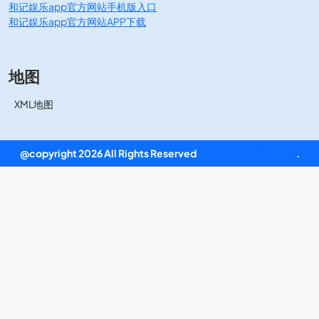
和记娱乐app官方网站手机版入口
和记娱乐app官方网站APP下载
地图
XML地图
@copyright 2026 All Rights Reserved
和记娱乐app官方网站
.