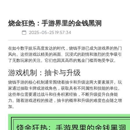
烧金狂热：手游界里的金钱黑洞
2025-05-25 19:57:34
在如今数字娱乐高度发达的时代，烧钱手游已成为游戏界的热门
风向。这些游戏以精美的画面、沉浸式的剧情和激烈的竞争吸引
了无数玩家的关注。它们也因其高昂的氪金门槛而饱受争议。
游戏机制：抽卡与升级
烧钱手游的核心机制通常围绕着抽卡和升级这两大要素展开。玩
家通过抽取卡牌或游戏角色，获取具有不同属性和技能的单位。
这些单位需要通过战斗和任务积累经验，不断升级提升自身能
力。随着游戏进程的推进，抽卡的概率和升级的难度也会随之增
加。