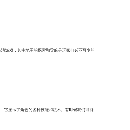
扮演游戏，其中地图的探索和导航是玩家们必不可少的
素，它显示了角色的各种技能和法术。有时候我们可能
.