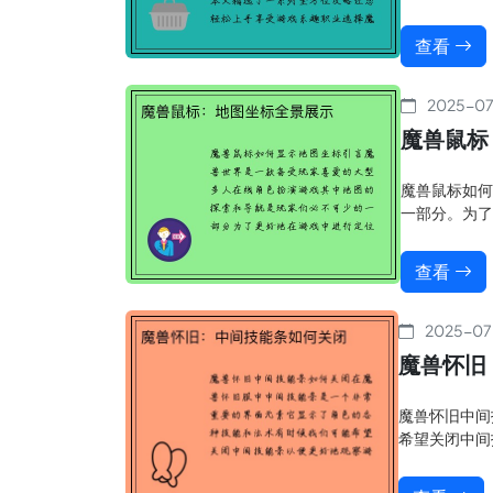
查看
2025-0
魔兽鼠标
魔兽鼠标如何
一部分。为了
查看
2025-07
魔兽怀旧
魔兽怀旧中间
希望关闭中间