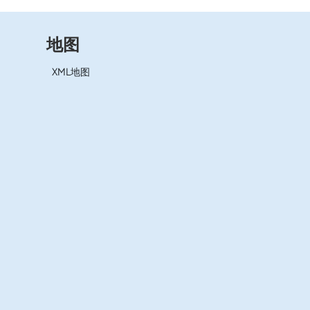
地图
XML地图