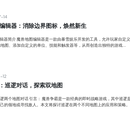
7-14
编辑器：消除边界图标，焕然新生
图编辑器简介 魔兽地图编辑器是一款由暴雪娱乐开发的工具，允许玩家自
地图、添加自定义的单位、技能和触发器等，从而创造出独特的游戏...
-12
：巡逻对话，探索双地图
逻两个地图对话 引言： 魔兽争霸是一款经典的即时战略游戏，其中巡逻
己的领地或寻找敌人。本文将探讨巡逻在两个不同地图上的应用和策略。..