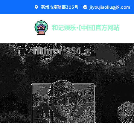
亳州市亲骑郡305号
jiyoujiaoliu@j9.com