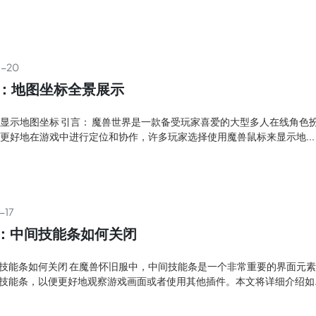
7-20
：地图坐标全景展示
显示地图坐标 引言： 魔兽世界是一款备受玩家喜爱的大型多人在线角色
更好地在游戏中进行定位和协作，许多玩家选择使用魔兽鼠标来显示地...
-17
：中间技能条如何关闭
技能条如何关闭 在魔兽怀旧服中，中间技能条是一个非常重要的界面元
技能条，以便更好地观察游戏画面或者使用其他插件。本文将详细介绍如..